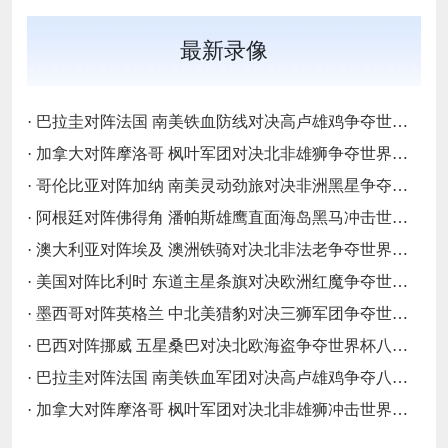
最新录像
·
巴拉圭对阵法国 南美铁血防线对决高卢雄鸡争夺世界杯八强席位‌
·
加拿大对阵摩洛哥 枫叶军团对决北非雄狮争夺世界杯八强入场券‌
·
哥伦比亚对阵加纳 南美灵动劲旅对决非洲黑星争夺世界杯晋级名额‌
·
阿根廷对阵佛得角 潘帕斯雄鹰直面海岛黑马冲击世界杯八强席位‌
·
澳大利亚对阵埃及 澳洲铁骑对决北非法老争夺世界杯淘汰赛晋级资格‌
·
美国对阵比利时 东道主星条旗对决欧洲红魔争夺世界杯八强名额‌
·
墨西哥对阵英格兰 中北美猎豹对决三狮军团争夺世界杯八强入场券‌
·
巴西对阵挪威 五星桑巴对决北欧海盗争夺世界杯八强晋级名额‌
·
巴拉圭对阵法国 南美铁血军团对决高卢雄鸡争夺八强入场券‌
·
加拿大对阵摩洛哥 枫叶军团对决北非雄狮冲击世界杯八强席位‌