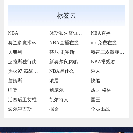
标签云
NBA
休斯顿火箭vs波士顿凯尔特人
NBA直播
奥兰多魔术vs多伦多猛龙
NBA直播在线观看
nba免费在线高清直播
贝弗利
芬尼-史密斯
穆雷三双墨菲22分伤退 鹈鹕双杀奇才
达拉斯独行侠队球星凯里·欧文
新奥尔良鹈鹕前锋锡安·威廉姆森
NBA常规赛
热火97-92战胜爵士
NBA是什么
湖人
詹姆斯
浓眉
快船
哈登
鲍威尔
杰夫-格林
活塞后卫艾维
凯尔特人
国王
波尔津吉斯
掘金
全员出战